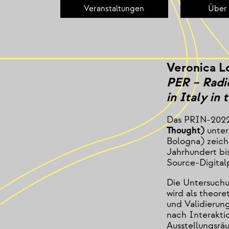
Veranstaltungen
Über
28.10.25, 
Lutherplat
Anthea Ca
Veronica Lo
PER – Radic
in Italy i
Das PRIN-2022
Thought)
unter
Bologna) zeich
Jahrhundert bi
Source-Digital
Die Untersuchu
wird als theor
und Validierun
nach Interakti
Ausstellungsrä