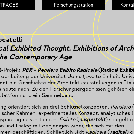
 TRACES
Forschungsstation
Konta
18:00 Uhr – TRACES Forschungsstation auf
z
ddy
catelli
al Exhibited Thought. Exhibitions of Arch
n the Contemporary Age
-Projekt
PER – Pensiero Esibito Radicale
(Radical Exhib
 der Leitung der Universität Udine (zweite Einheit: Unive
net die Geschichte der Architekturausstellungen in Ital
s heute nach. Zu den Forschungsergebnissen gehören e
plattform und ein Sammelband.
ng orientiert sich an drei Schlüsselkonzepten.
Pensiero
etischer Rahmen, experimentelles Konzept, analytisches 
gsparadigma verstanden.
Esibito
(
ausgestellt
) spiegelt 
on und Dialog mit denjenigen wider, die sich mit den
umen beschäftigen. Schließlich lädt
Radicale
(
radikal
) d