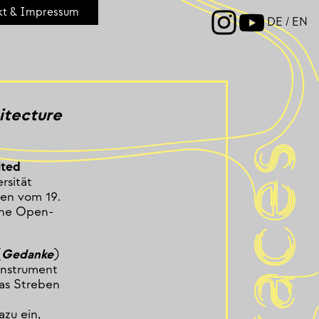
kt & Impressum
DE
/
EN
 dem
itecture
ited
rsität
ien vom 19.
ine Open-
(
Gedanke
)
Instrument
das Streben
azu ein,