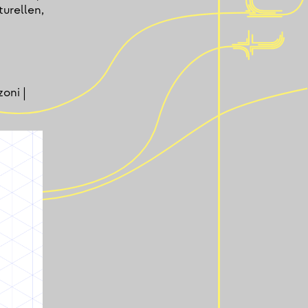
turellen,
oni |